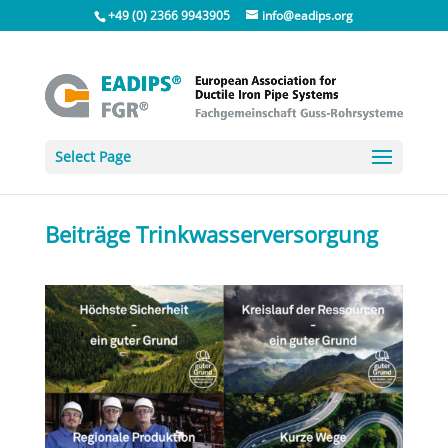
+49 (0) 2366 9943905
info@eadips.org
Select Page
Beiträge Trinkwasserversorgung