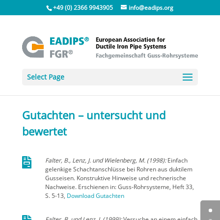
+49 (0) 2366 9943905
info@eadips.org
Select Page
Gutachten – untersucht und
bewertet

Falter, B., Lenz, J. und Wielenberg, M. (1998):
Einfach
gelenkige Schachtanschlüsse bei Rohren aus duktilem
Gusseisen. Konstruktive Hinweise und rechnerische
Nachweise. Erschienen in: Guss-Rohrsysteme, Heft 33,
S. 5-13,
Download Gutachten
Falter, B. und Lenz, J. (1999):
Versuche an einem einfach