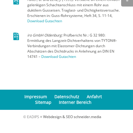

gelenkigen Schachtanschluss mit einem Rohr aus
duktilem Gusseisen. Traglast- und Dichtigkeitsversuche.
Erschienen in: Guss-Rohrsysteme, Heft 34, S. 11-14,
Download Gutachten

iro GmbH Oldenburg:
Prüfbericht Nr.: G 32 980:
Ermittlung des Langzeit-Dichtverhaltens von TYTON®-
Verbindungen mit Elastomer-Dichtungen durch
Abschätzen des Dichtdrucks in Anlehnung an DIN EN
14741 –
Download Gutachten
Impressum
Datenschutz
Anfahrt
Sitemap
Interner Bereich
© EADIPS ≡
Webdesign & SEO schneider.media