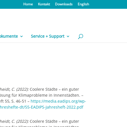
Home
Kontakt
Downloads
English
okumente
Service + Support
eidt, C. (2022):
Coolere Städte – ein guter
ösung für Klimaprobleme in Innenstädten. –
t 55, S. 46-51 –
https://media.eadips.org/wp-
hreshefte-dt/55-EADIPS-Jahresheft-2022.pdf
eidt, C. (2022):
Coolere Städte – ein guter