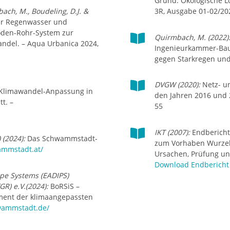
Grund. Ökologische L
ach, M., Boudeling, D.J. &
3R, Ausgabe 01-02/202
r Regenwasser und
den-Rohr-System zur

Quirmbach, M. (2022)
ndel. – Aqua Urbanica 2024,
Ingenieurkammer-Ba
gegen Starkregen und H
1

DVGW (2020):
Netz- un
Klimawandel-Anpassung in
den Jahren 2016 und 2
t. –
55
/

IKT (2007):
Endberich
(2024):
Das Schwammstadt-
zum Vorhaben Wurzel
ammstadt.at/
Ursachen, Prüfung und
Download Endbericht
ipe Systems (EADIPS)
R) e.V.(2024):
BoRSiS –
ement der klimaangepassten
wammstadt.de/