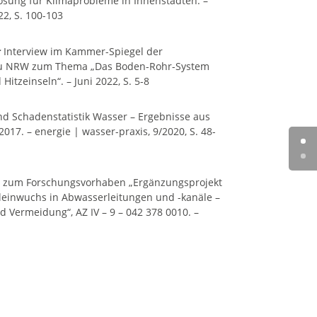
ösung für Klimaprobleme in Innenstädten. –
2, S. 100-103
:
Interview im Kammer-Spiegel der
u NRW zum Thema „Das Boden-Rohr-System
itzeinseln“. – Juni 2022, S. 5-8
d Schadenstatistik Wasser – Ergebnisse aus
017. – energie | wasser-praxis, 9/2020, S. 48-
t zum Forschungsvorhaben „Ergänzungsprojekt
einwuchs in Abwasserleitungen und -kanäle –
 Vermeidung“, AZ IV – 9 – 042 378 0010. –