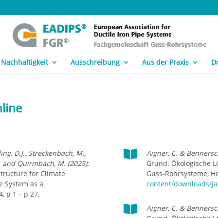
Nachhaltigkeit
Ausschreibung
Aus der Praxis
D
nline

ing, D.J., Streckenbach, M.,
Aigner, C. & Bennersch
. and Quirmbach, M. (2025):
Grund. Ökologische L
tructure for Climate
Guss-Rohrsysteme, Hef
pe System as a
content/downloads/ja
, p 1 – p 27,

Aigner, C. & Bennersch