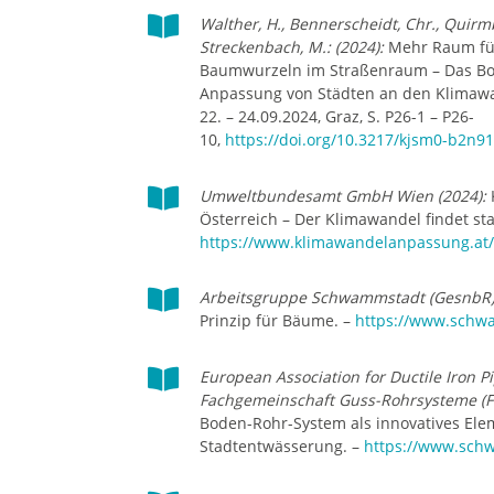

Walther, H., Bennerscheidt, Chr., Quirmb
Streckenbach, M.: (2024):
Mehr Raum fü
Baumwurzeln im Straßenraum – Das Bo
Anpassung von Städten an den Klimawa
22. – 24.09.2024, Graz, S. P26-1 – P26-
10,
https://doi.org/10.3217/kjsm0-b2n9

Umweltbundesamt GmbH Wien (2024):
Österreich – Der Klimawandel findet stat
https://www.klimawandelanpassung.at

Arbeitsgruppe Schwammstadt (GesnbR) 
Prinzip für Bäume. –
https://www.schw

European Association for Ductile Iron P
Fachgemeinschaft Guss-Rohrsysteme (FG
Boden-Rohr-System als innovatives El
Stadtentwässerung. –
https://www.sch