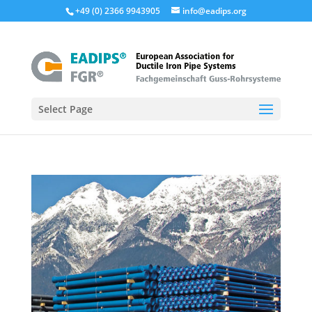
+49 (0) 2366 9943905
info@eadips.org
Select Page