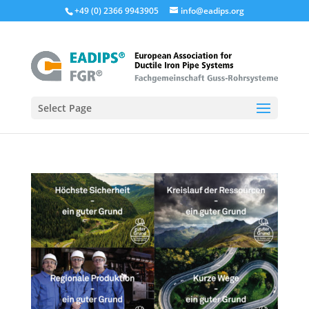
+49 (0) 2366 9943905
info@eadips.org
Select Page