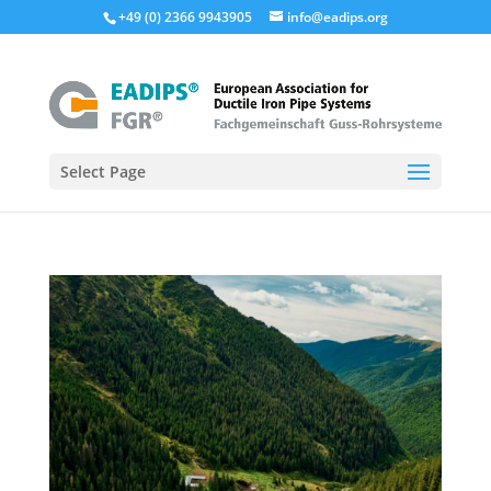
+49 (0) 2366 9943905
info@eadips.org
Select Page