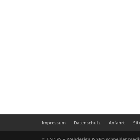
Impressum
Datenschutz
Anfahrt
Si
© EADIPS ≡
Webdesign & SEO schneider.medi