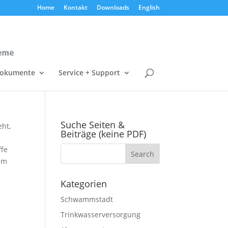
Home
Kontakt
Downloads
English
okumente
Service + Support
Suche Seiten &
ht,
Beiträge (keine PDF)
ffe
im
Kategorien
g
Schwammstadt
Trinkwasserversorgung