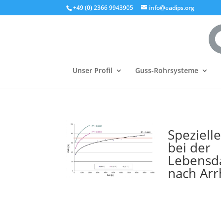
+49 (0) 2366 9943905
info@eadips.org
Unser Profil
Guss-Rohrsysteme
Spezielle
bei der
Lebensd
nach Arr