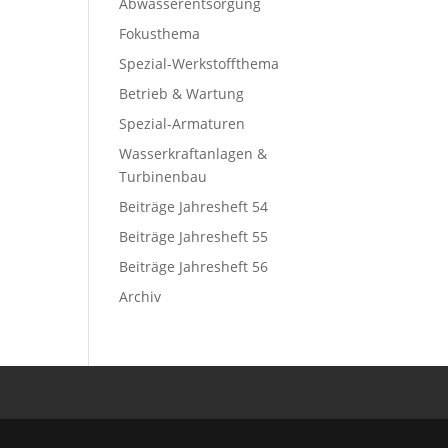
Abwasserentsorgung
Fokusthema
Spezial-Werkstoffthema
Betrieb & Wartung
Spezial-Armaturen
Wasserkraftanlagen &
Turbinenbau
Beiträge Jahresheft 54
Beiträge Jahresheft 55
Beiträge Jahresheft 56
Archiv