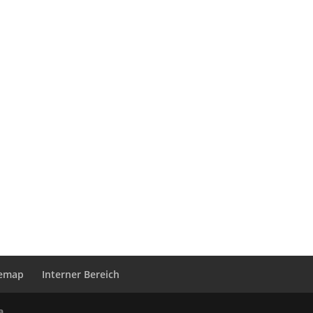
temap
Interner Bereich
a