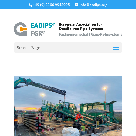
+49 (0) 2366 9943905
info@eadips.org
Select Page