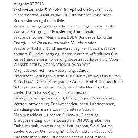
Ausgabe 02.2013
Stichwörter: EADIPS®/FGR®, Europäische Bürgerinitiative,
Binnenmarktausschuss (IMCO), Europäisches Parlament,
Konzessionsvergaberichtlinie,
Wasserversorgungsunternehmen, EU-Bürger, kommunale
Wasserversorgung, Privatisierung, kommunale
Wasserversorger, Meinungen, BDEW Bundesverband der
Energie- und Wasserwirtschaft e. V., Information
Wasserwirtschaft, Richtlinienvorschlag, kein Nutzen, Wasser,
sanitäre Grundversorgung, Menschenrecht, öffentliches Gut,
keine Handelsware, Forderung, Gesetzesvorhaben, EU, Votum,
WASSER BERLIN INTERNATIONAL (WBI) 2013,
Mitgliedsunternehmen, Ausstellungsstände,
Produktentwicklungen, duktile Guss-Rohrsysteme, Düker GmbH
& Co. KGaA, Duktus Rohrsysteme Wetzlar GmbH, Duktus Tiroler
Rohrsysteme GmbH, vonRollhydro (deutschland) gmbh,
vonRollhydro (suisse) ag, 8. Internationales
Leitungsbausymposium 2013, Dr.-Ing. Jürgen Rammelsberg,
Vortrag, Anwendung, Triebwasserleitungen, Informationen,
Berstlining-Verfahren, Luzern, Château Gütsch,
Märchenschloss, „Luzerner Klimaweg“, Sicherung,
Graugussleitung, duktile Gussrohre, DN 300, grabenlose
Einbautechnik, konventioneller Leitungsbau, Wald, Bäume,
vonRollecopur, Umhüllung, EN 545, Wanddickenklasse K 9,
integrale Innen- und Außenbeschichtung, Polyurethan,