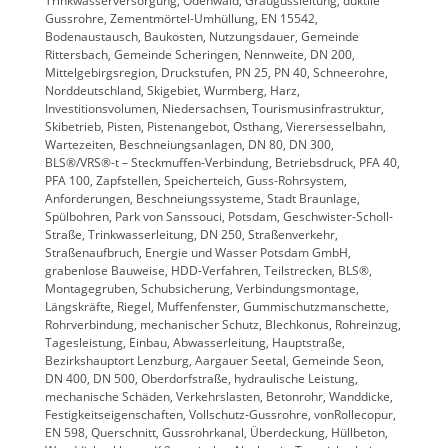
Trinkwasserversorgung, Odenwald, Graugussleitung, duktile
Gussrohre, Zementmörtel-Umhüllung, EN 15542,
Bodenaustausch, Baukosten, Nutzungsdauer, Gemeinde
Rittersbach, Gemeinde Scheringen, Nennweite, DN 200,
Mittelgebirgsregion, Druckstufen, PN 25, PN 40, Schneerohre,
Norddeutschland, Skigebiet, Wurmberg, Harz,
Investitionsvolumen, Niedersachsen, Tourismusinfrastruktur,
Skibetrieb, Pisten, Pistenangebot, Osthang, Vierersesselbahn,
Wartezeiten, Beschneiungsanlagen, DN 80, DN 300,
BLS®/VRS®-t – Steckmuffen-Verbindung, Betriebsdruck, PFA 40,
PFA 100, Zapfstellen, Speicherteich, Guss-Rohrsystem,
Anforderungen, Beschneiungssysteme, Stadt Braunlage,
Spülbohren, Park von Sanssouci, Potsdam, Geschwister-Scholl-
Straße, Trinkwasserleitung, DN 250, Straßenverkehr,
Straßenaufbruch, Energie und Wasser Potsdam GmbH,
grabenlose Bauweise, HDD-Verfahren, Teilstrecken, BLS®,
Montagegruben, Schubsicherung, Verbindungsmontage,
Längskräfte, Riegel, Muffenfenster, Gummischutzmanschette,
Rohrverbindung, mechanischer Schutz, Blechkonus, Rohreinzug,
Tagesleistung, Einbau, Abwasserleitung, Hauptstraße,
Bezirkshauptort Lenzburg, Aargauer Seetal, Gemeinde Seon,
DN 400, DN 500, Oberdorfstraße, hydraulische Leistung,
mechanische Schäden, Verkehrslasten, Betonrohr, Wanddicke,
Festigkeitseigenschaften, Vollschutz-Gussrohre, vonRollecopur,
EN 598, Querschnitt, Gussrohrkanal, Überdeckung, Hüllbeton,