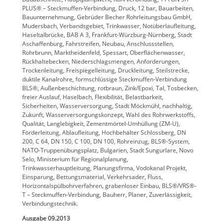
PLUS® – Steckmuffen-Verbindung, Druck, 12 bar, Bauarbeiten,
Bauunternehmung, Gebrüder Becher Rohrleitungsbau GmbH,
Mudersbach, Verbandsgebiet, Trinkwasser, Notüberlaufleitung,
Haseltalbrücke, BAB A 3, Frankfurt-Würzburg-Nürnberg, Stadt
Aschaffenburg, Fahrstreifen, Neubau, Anschlussstellen,
Rohrbrunn, Marktheidenfeld, Spessart, Oberflächenwasser,
Rückhaltebecken, Niederschlagsmengen, Anforderungen,
Trockenleitung, Freispiegelleitung, Druckleitung, Steilstrecke,
duktile Kanalrohre, formschlüssige Steckmuffen-Verbindung
BLS®, Außenbeschichtung, rotbraun, Zink/Epoxi, Tal, Tosbecken,
freier Auslauf, Haselbach, Flexibilität, Belastbarkeit,
Sicherheiten, Wasserversorgung, Stadt Möckmühl, nachhaltig,
Zukunft, Wasserversorgungskonzept, Wahl des Rohrwerkstoffs,
Qualität, Langlebigkeit, Zementmörtel-Umhüllung (ZM-U),
Förderleitung, Ablaufleitung, Hochbehälter Schlossberg, DN
200, C 64, DN 150, C 100, DN 100, Rohreinzug, BLS®-System,
NATO-Truppenübungsplatz, Bulgarien, Stadt Sungurlare, Novo
Selo, Ministerium für Regionalplanung,
Trinkwasserhauptleitung, Planungsfirma, Vodokanal Projekt,
Einsparung, Bettungsmaterial, Verkehrsader, Fluss,
Horizontalspülbohrverfahren, grabenloser Einbau, BLS®/VRS®-
T – Steckmuffen-Verbindung, Bauherr, Planer, Zuverlässigkeit,
Verbindungstechnik.
Ausgabe 09.2013