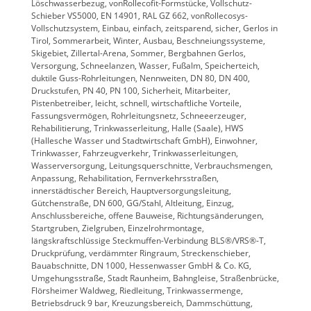
Löschwasserbezug, vonRollecofit-Formstücke, Vollschutz-
Schieber VS5000, EN 14901, RAL GZ 662, vonRollecosys-
Vollschutzsystem, Einbau, einfach, zeitsparend, sicher, Gerlos in
Tirol, Sommerarbeit, Winter, Ausbau, Beschneiungssysteme,
Skigebiet, Zillertal-Arena, Sommer, Bergbahnen Gerlos,
Versorgung, Schneelanzen, Wasser, Fußalm, Speicherteich,
duktile Guss-Rohrleitungen, Nennweiten, DN 80, DN 400,
Druckstufen, PN 40, PN 100, Sicherheit, Mitarbeiter,
Pistenbetreiber, leicht, schnell, wirtschaftliche Vorteile,
Fassungsvermögen, Rohrleitungsnetz, Schneeerzeuger,
Rehabilitierung, Trinkwasserleitung, Halle (Saale), HWS
(Hallesche Wasser und Stadtwirtschaft GmbH), Einwohner,
Trinkwasser, Fahrzeugverkehr, Trinkwasserleitungen,
Wasserversorgung, Leitungsquerschnitte, Verbrauchsmengen,
Anpassung, Rehabilitation, Fernverkehrsstraßen,
innerstädtischer Bereich, Hauptversorgungsleitung,
Gütchenstraße, DN 600, GG/Stahl, Altleitung, Einzug,
Anschlussbereiche, offene Bauweise, Richtungsänderungen,
Startgruben, Zielgruben, Einzelrohrmontage,
längskraftschlüssige Steckmuffen-Verbindung BLS®/VRS®-T,
Druckprüfung, verdämmter Ringraum, Streckenschieber,
Bauabschnitte, DN 1000, Hessenwasser GmbH & Co. KG,
Umgehungsstraße, Stadt Raunheim, Bahngleise, Straßenbrücke,
Flörsheimer Waldweg, Riedleitung, Trinkwassermenge,
Betriebsdruck 9 bar, Kreuzungsbereich, Dammschüttung,