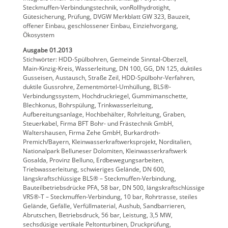
Steckmuffen-Verbindungstechnik, vonRollhydrotight,
Gütesicherung, Prüfung, DVGW Merkblatt GW 323, Bauzeit,
offener Einbau, geschlossener Einbau, Einziehvorgang,
Ökosystem
Ausgabe 01.2013
Stichwörter: HDD-Spülbohren, Gemeinde Sinntal-Oberzell,
Main-Kinzig-Kreis, Wasserleitung, DN 100, GG, DN 125, duktiles
Gusseisen, Austausch, Straße Zeil, HDD-Spülbohr-Verfahren,
duktile Gussrohre, Zementmörtel-Umhüllung, BLS®-
Verbindungssystem, Hochdruckriegel, Gummimanschette,
Blechkonus, Bohrspülung, Trinkwasserleitung,
Aufbereitungsanlage, Hochbehälter, Rohrleitung, Graben,
Steuerkabel, Firma BFT Bohr- und Frästechnik GmbH,
Waltershausen, Firma Zehe GmbH, Burkardroth-
Premich/Bayern, Kleinwasserkraftwerksprojekt, Norditalien,
Nationalpark Belluneser Dolomiten, Kleinwasserkraftwerk
Gosalda, Provinz Belluno, Erdbewegungsarbeiten,
Triebwasserleitung, schwieriges Gelände, DN 600,
längskraftschlüssige BLS® – Steckmuffen-Verbindung,
Bauteilbetriebsdrücke PFA, 58 bar, DN 500, längskraftschlüssige
VRS®-T – Steckmuffen-Verbindung, 10 bar, Rohrtrasse, steiles
Gelände, Gefälle, Verfüllmaterial, Aushub, Sandbarrieren,
Abrutschen, Betriebsdruck, 56 bar, Leistung, 3,5 MW,
sechsdüsige vertikale Peltonturbinen, Druckprüfung,