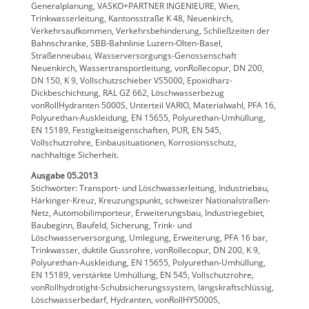
Generalplanung, VASKO+PARTNER INGENIEURE, Wien,
Trinkwasserleitung, Kantonsstraße K 48, Neuenkirch,
Verkehrsaufkommen, Verkehrsbehinderung, Schließzeiten der
Bahnschranke, SBB-Bahnlinie Luzern-Olten-Basel,
Straßenneubau, Wasserversorgungs-Genossenschaft
Neuenkirch, Wassertransportleitung, vonRollecopur, DN 200,
DN 150, K 9, Vollschutzschieber VS5000, Epoxidharz-
Dickbeschichtung, RAL GZ 662, Löschwasserbezug
vonRollHydranten 5000S, Unterteil VARIO, Materialwahl, PFA 16,
Polyurethan-Auskleidung, EN 15655, Polyurethan-Umhüllung,
EN 15189, Festigkeitseigenschaften, PUR, EN 545,
Vollschutzrohre, Einbausituationen, Korrosionsschutz,
nachhaltige Sicherheit.
Ausgabe 05.2013
Stichwörter: Transport- und Löschwasserleitung, Industriebau,
Härkinger-Kreuz, Kreuzungspunkt, schweizer Nationalstraßen-
Netz, Automobilimporteur, Erweiterungsbau, Industriegebiet,
Baubeginn, Baufeld, Sicherung, Trink- und
Löschwasserversorgung, Umlegung, Erweiterung, PFA 16 bar,
Trinkwasser, duktile Gussrohre, vonRollecopur, DN 200, K 9,
Polyurethan-Auskleidung, EN 15655, Polyurethan-Umhüllung,
EN 15189, verstärkte Umhüllung, EN 545, Vollschutzrohre,
vonRollhydrotight-Schubsicherungssystem, längskraftschlüssig,
Löschwasserbedarf, Hydranten, vonRollHY5000S,