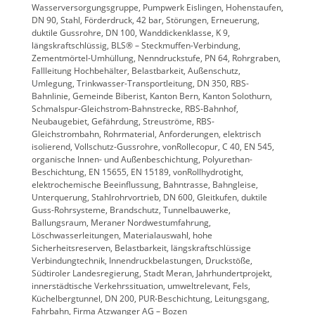
Wasserversorgungsgruppe, Pumpwerk Eislingen, Hohenstaufen,
DN 90, Stahl, Förderdruck, 42 bar, Störungen, Erneuerung,
duktile Gussrohre, DN 100, Wanddickenklasse, K 9,
längskraftschlüssig, BLS® – Steckmuffen-Verbindung,
Zementmörtel-Umhüllung, Nenndruckstufe, PN 64, Rohrgraben,
Fallleitung Hochbehälter, Belastbarkeit, Außenschutz,
Umlegung, Trinkwasser-Transportleitung, DN 350, RBS-
Bahnlinie, Gemeinde Biberist, Kanton Bern, Kanton Solothurn,
Schmalspur-Gleichstrom-Bahnstrecke, RBS-Bahnhof,
Neubaugebiet, Gefährdung, Streuströme, RBS-
Gleichstrombahn, Rohrmaterial, Anforderungen, elektrisch
isolierend, Vollschutz-Gussrohre, vonRollecopur, C 40, EN 545,
organische Innen- und Außenbeschichtung, Polyurethan-
Beschichtung, EN 15655, EN 15189, vonRollhydrotight,
elektrochemische Beeinflussung, Bahntrasse, Bahngleise,
Unterquerung, Stahlrohrvortrieb, DN 600, Gleitkufen, duktile
Guss-Rohrsysteme, Brandschutz, Tunnelbauwerke,
Ballungsraum, Meraner Nordwestumfahrung,
Löschwasserleitungen, Materialauswahl, hohe
Sicherheitsreserven, Belastbarkeit, längskraftschlüssige
Verbindungtechnik, Innendruckbelastungen, Druckstöße,
Südtiroler Landesregierung, Stadt Meran, Jahrhundertprojekt,
innerstädtische Verkehrssituation, umweltrelevant, Fels,
Küchelbergtunnel, DN 200, PUR-Beschichtung, Leitungsgang,
Fahrbahn, Firma Atzwanger AG – Bozen