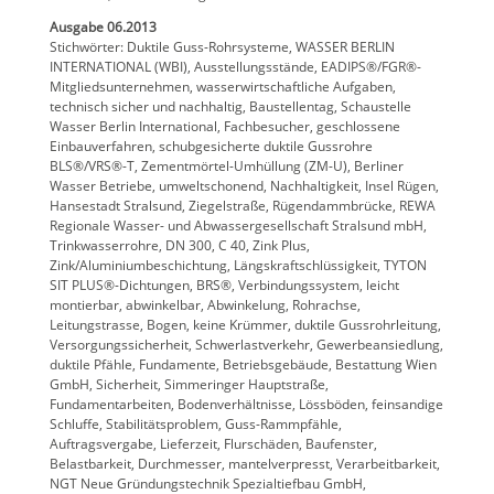
Ausgabe 06.2013
Stichwörter: Duktile Guss-Rohrsysteme, WASSER BERLIN
INTERNATIONAL (WBI), Ausstellungsstände, EADIPS®/FGR®-
Mitgliedsunternehmen, wasserwirtschaftliche Aufgaben,
technisch sicher und nachhaltig, Baustellentag, Schaustelle
Wasser Berlin International, Fachbesucher, geschlossene
Einbauverfahren, schubgesicherte duktile Gussrohre
BLS®/VRS®-T, Zementmörtel-Umhüllung (ZM-U), Berliner
Wasser Betriebe, umweltschonend, Nachhaltigkeit, Insel Rügen,
Hansestadt Stralsund, Ziegelstraße, Rügendammbrücke, REWA
Regionale Wasser- und Abwassergesellschaft Stralsund mbH,
Trinkwasserrohre, DN 300, C 40, Zink Plus,
Zink/Aluminiumbeschichtung, Längskraftschlüssigkeit, TYTON
SIT PLUS®-Dichtungen, BRS®, Verbindungssystem, leicht
montierbar, abwinkelbar, Abwinkelung, Rohrachse,
Leitungstrasse, Bogen, keine Krümmer, duktile Gussrohrleitung,
Versorgungssicherheit, Schwerlastverkehr, Gewerbeansiedlung,
duktile Pfähle, Fundamente, Betriebsgebäude, Bestattung Wien
GmbH, Sicherheit, Simmeringer Hauptstraße,
Fundamentarbeiten, Bodenverhältnisse, Lössböden, feinsandige
Schluffe, Stabilitätsproblem, Guss-Rammpfähle,
Auftragsvergabe, Lieferzeit, Flurschäden, Baufenster,
Belastbarkeit, Durchmesser, mantelverpresst, Verarbeitbarkeit,
NGT Neue Gründungstechnik Spezialtiefbau GmbH,