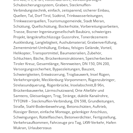
Schubsicherungssystem, Graben, Steckmuffen-
Verbindungstechnik, einfach, zeitsparend, sicherer Einbau,
Quellen, Tal, Dorf Tirol, Südtirol, Trinkwasserleitungen,
Trinkwasserquellen, Tourismusgemeinde, Stadt Meran,
Schüttung, Quellschüttung, Bockerhütte, Vorbereitungsarbeiten,
Trasse, Bozner Ingenieurgesellschaft Baubüro, schwieriges
Projekt, längskraftschlüssige Gussrohre, Tonerdezement-
Auskleidung, Langlebigkeit, Aushubmaterial, Grabenverfüllung,
Zementmörtel-Umhüllung, Einbau, felsiges Gelände, Vorteil,
Helikopter, Transportmittel, Baumaterialien, Zubehör,
Schluchten, Bäche, Brückenkonstruktionen, Speicherbecken
Tiroler Kreuz, Gesamtlänge, Nennweiten, DN 150, DN 200,
Versorgungssicherheit, Bypassleitungen, Bauzeit,
Schwierigkeiten, Entwässerung, Trogbauwerk, Insel Rügen,
Verkehrsprojekt, Mecklenburg-Vorpommern, Rügenzubringer,
Strelasundquerung, Rügenbrücke, Inselabschnitt,B 96n,
Brückenbauwerke, Lärmschutzwand, Orte Altefähr und
Samtens, Gleisanlagen, Trog, Stränge, duktile Kanalrohre,
TYTON® – Steckmuffen-Verbindung, EN 598, Grundleitungen,
Straße, Stahl-Bodenbewehrung, Betonschütten, Auftrieb,
flüssiger Beton, einfache Montage, gelenkiger Anschluss,
Schwingungen, Rüttelflaschen, Betonverdichter, Fertigstellung,
Verkehrsaufkommen, Fahrzeuge pro Tag, LKW-Verkehr, Hafen
Mukran, Urlauberstaus