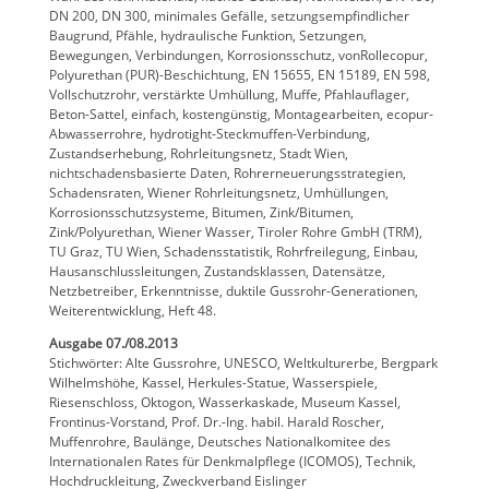
DN 200, DN 300, minimales Gefälle, setzungsempfindlicher
Baugrund, Pfähle, hydraulische Funktion, Setzungen,
Bewegungen, Verbindungen, Korrosionsschutz, vonRollecopur,
Polyurethan (PUR)-Beschichtung, EN 15655, EN 15189, EN 598,
Vollschutzrohr, verstärkte Umhüllung, Muffe, Pfahlauflager,
Beton-Sattel, einfach, kostengünstig, Montagearbeiten, ecopur-
Abwasserrohre, hydrotight-Steckmuffen-Verbindung,
Zustandserhebung, Rohrleitungsnetz, Stadt Wien,
nichtschadensbasierte Daten, Rohrerneuerungsstrategien,
Schadensraten, Wiener Rohrleitungsnetz, Umhüllungen,
Korrosionsschutzsysteme, Bitumen, Zink/Bitumen,
Zink/Polyurethan, Wiener Wasser, Tiroler Rohre GmbH (TRM),
TU Graz, TU Wien, Schadensstatistik, Rohrfreilegung, Einbau,
Hausanschlussleitungen, Zustandsklassen, Datensätze,
Netzbetreiber, Erkenntnisse, duktile Gussrohr-Generationen,
Weiterentwicklung, Heft 48.
Ausgabe 07./08.2013
Stichwörter: Alte Gussrohre, UNESCO, Weltkulturerbe, Bergpark
Wilhelmshöhe, Kassel, Herkules-Statue, Wasserspiele,
Riesenschloss, Oktogon, Wasserkaskade, Museum Kassel,
Frontinus-Vorstand, Prof. Dr.-Ing. habil. Harald Roscher,
Muffenrohre, Baulänge, Deutsches Nationalkomitee des
Internationalen Rates für Denkmalpflege (ICOMOS), Technik,
Hochdruckleitung, Zweckverband Eislinger