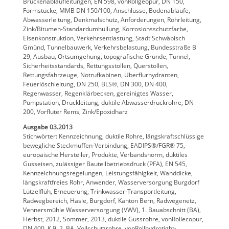
Brückenablaufleitungen, EN 598, vonRollgeopur, DN 150,
Formstücke, MMB DN 150/100, Anschlüsse, Bodenabläufe,
Abwasserleitung, Denkmalschutz, Anforderungen, Rohrleitung,
Zink/Bitumen-Standardumhüllung, Korrosionsschutzfarbe,
Eisenkonstruktion, Verkehrsentlastung, Stadt Schwäbisch
Gmünd, Tunnelbauwerk, Verkehrsbelastung, Bundesstraße B
29, Ausbau, Ortsumgehung, topografische Gründe, Tunnel,
Sicherheitsstandards, Rettungsstollen, Querstollen,
Rettungsfahrzeuge, Notrufkabinen, Überflurhydranten,
Feuerlöschleitung, DN 250, BLS®, DN 300, DN 400,
Regenwasser, Regenklärbecken, gereinigtes Wasser,
Pumpstation, Druckleitung, duktile Abwasserdruckrohre, DN
200, Vorfluter Rems, Zink/Epoxidharz
Ausgabe 03.2013
Stichwörter: Kennzeichnung, duktile Rohre, längskraftschlüssige
bewegliche Steckmuffen-Verbindung, EADIPS®/FGR® 75,
europäische Hersteller, Produkte, Verbandsnorm, duktiles
Gusseisen, zulässiger Bauteilbetriebsdruck (PFA), EN 545,
Kennzeichnungsregelungen, Leistungsfähigkeit, Wanddicke,
längskraftfreies Rohr, Anwender, Wasserversorgung Burgdorf
Lützelflüh, Erneuerung, Trinkwasser-Transportleitung,
Radwegbereich, Hasle, Burgdorf, Kanton Bern, Radwegenetz,
Vennersmühle Wasserversorgung (VWV), 1. Bauabschnitt (BA),
Herbst, 2012, Sommer, 2013, duktile Gussrohre, vonRollecopur,
DN 400, K 9, 2. BA, Vollschutzrohre, vonRollhydrotight-