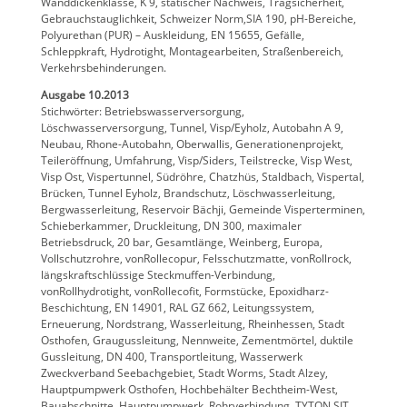
Wanddickenklasse, K 9, statischer Nachweis, Tragsicherheit,
Gebrauchstauglichkeit, Schweizer Norm,SIA 190, pH-Bereiche,
Polyurethan (PUR) – Auskleidung, EN 15655, Gefälle,
Schleppkraft, Hydrotight, Montagearbeiten, Straßenbereich,
Verkehrsbehinderungen.
Ausgabe 10.2013
Stichwörter: Betriebswasserversorgung,
Löschwasserversorgung, Tunnel, Visp/Eyholz, Autobahn A 9,
Neubau, Rhone-Autobahn, Oberwallis, Generationenprojekt,
Teileröffnung, Umfahrung, Visp/Siders, Teilstrecke, Visp West,
Visp Ost, Vispertunnel, Südröhre, Chatzhüs, Staldbach, Vispertal,
Brücken, Tunnel Eyholz, Brandschutz, Löschwasserleitung,
Bergwasserleitung, Reservoir Bächji, Gemeinde Visperterminen,
Schieberkammer, Druckleitung, DN 300, maximaler
Betriebsdruck, 20 bar, Gesamtlänge, Weinberg, Europa,
Vollschutzrohre, vonRollecopur, Felsschutzmatte, vonRollrock,
längskraftschlüssige Steckmuffen-Verbindung,
vonRollhydrotight, vonRollecofit, Formstücke, Epoxidharz-
Beschichtung, EN 14901, RAL GZ 662, Leitungssystem,
Erneuerung, Nordstrang, Wasserleitung, Rheinhessen, Stadt
Osthofen, Graugussleitung, Nennweite, Zementmörtel, duktile
Gussleitung, DN 400, Transportleitung, Wasserwerk
Zweckverband Seebachgebiet, Stadt Worms, Stadt Alzey,
Hauptpumpwerk Osthofen, Hochbehälter Bechtheim-West,
Bauabschnitte, Hauptpumpwerk, Rohrverbindung, TYTON SIT