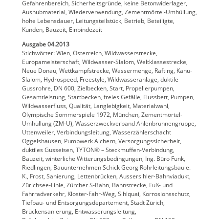
Gefahrenbereich, Sicherheitsgründe, keine Betonwiderlager,
Aushubmaterial, Wiederverwendung, Zementmörtel-Umhüllung,
hohe Lebensdauer, Leitungsteilstück, Betrieb, Beteiligte,
Kunden, Bauzeit, Einbindezeit
Ausgabe 04.2013
Stichwörter: Wien, Österreich, Wildwasserstrecke,
Europameisterschaft, Wildwasser-Slalom, Weltklassestrecke,
Neue Donau, Wettkampfstrecke, Wassermenge, Rafting, Kanu-
Slalom, Hydrospeed, Freestyle, Wildwasseranlage, duktile
Gussrohre, DN 600, Zielbecken, Start, Propellerpumpen,
Gesamtleistung, Startbecken, freies Gefälle, Flussbett, Pumpen,
Wildwasserfluss, Qualität, Langlebigkeit, Materialwahl,
Olympische Sommerspiele 1972, München, Zementmörtel-
Umhüllung (ZM-U), Wasserzweckverband Ahlenbrunnengruppe,
Uttenweiler, Verbindungsleitung, Wasserzählerschacht
Oggelshausen, Pumpwerk Aichern, Versorgungssicherheit,
duktiles Gusseisen, TYTON® – Steckmuffen-Verbindung,
Bauzeit, winterliche Witterungsbedingungen, Ing. Büro Funk,
Riedlingen, Bauunternehmen Schick Georg Rohrleitungsbau e.
K., Frost, Sanierung, Lettenbrücken, Aussersihler-Bahnviadukt,
Zürichsee-Linie, Zürcher S-Bahn, Bahnstrecke, Fuß- und
Fahrradverkehr, Kloster-Fahr-Weg, Sihlquai, Korrosionsschutz,
Tiefbau- und Entsorgungsdepartement, Stadt Zürich,
Brückensanierung, Entwässerungsleitung,