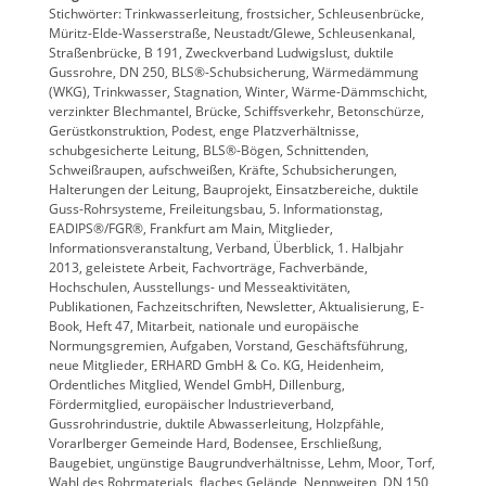
Stichwörter: Trinkwasserleitung, frostsicher, Schleusenbrücke,
Müritz-Elde-Wasserstraße, Neustadt/Glewe, Schleusenkanal,
Straßenbrücke, B 191, Zweckverband Ludwigslust, duktile
Gussrohre, DN 250, BLS®-Schubsicherung, Wärmedämmung
(WKG), Trinkwasser, Stagnation, Winter, Wärme-Dämmschicht,
verzinkter Blechmantel, Brücke, Schiffsverkehr, Betonschürze,
Gerüstkonstruktion, Podest, enge Platzverhältnisse,
schubgesicherte Leitung, BLS®-Bögen, Schnittenden,
Schweißraupen, aufschweißen, Kräfte, Schubsicherungen,
Halterungen der Leitung, Bauprojekt, Einsatzbereiche, duktile
Guss-Rohrsysteme, Freileitungsbau, 5. Informationstag,
EADIPS®/FGR®, Frankfurt am Main, Mitglieder,
Informationsveranstaltung, Verband, Überblick, 1. Halbjahr
2013, geleistete Arbeit, Fachvorträge, Fachverbände,
Hochschulen, Ausstellungs- und Messeaktivitäten,
Publikationen, Fachzeitschriften, Newsletter, Aktualisierung, E-
Book, Heft 47, Mitarbeit, nationale und europäische
Normungsgremien, Aufgaben, Vorstand, Geschäftsführung,
neue Mitglieder, ERHARD GmbH & Co. KG, Heidenheim,
Ordentliches Mitglied, Wendel GmbH, Dillenburg,
Fördermitglied, europäischer Industrieverband,
Gussrohrindustrie, duktile Abwasserleitung, Holzpfähle,
Vorarlberger Gemeinde Hard, Bodensee, Erschließung,
Baugebiet, ungünstige Baugrundverhältnisse, Lehm, Moor, Torf,
Wahl des Rohrmaterials, flaches Gelände, Nennweiten, DN 150,