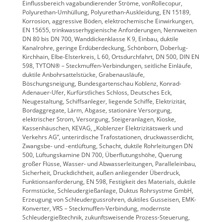
Einflussbereich vagabundierender Ströme, vonRollecopur,
Polyurethan-Umhüllung, Polyurethan-Auskleidung, EN 15189,
Korrosion, aggressive Böden, elektrochemische Einwirkungen,
EN 15655, trinkwasserhygienische Anforderungen, Nennweiten
DN 80 bis DN 700, Wanddickenklasse K 9, Einbau, duktile
Kanalrohre, geringe Erdüberdeckung, Schönborn, Doberlug-
Kirchhain, Elbe-Elsterkreis, L 60, Ortsdurchfahrt, DN 500, DIN EN
598, TYTON® – Steckmuffen-Verbindungen, seitliche Einläufe,
duktile Anbohrsattelstücke, Grabenausläufe,
Böschungsneigung, Bundesgartenschau Koblenz, Konrad-
Adenauer-Ufer, Kurfürstliches Schloss, Deutsches Eck,
Neugestaltung, Schiffsanleger, liegende Schiffe, Elektrizität,
Bordaggregate, Lärm, Abgase, stationäre Versorgung,
elektrischer Strom, Versorgung, Steigeranlagen, Kioske,
Kassenhäuschen, KEVAG, „Koblenzer Elektrizitätswerk und
Verkehrs AG”, unterirdische Trafostationen, druckwasserdicht,
Zwangsbe- und -entlüftung, Schacht, duktile Rohrleitungen DN
500, Lüftungskamine DN 700, Überflutungshöhe, Querung
großer Flüsse, Wasser- und Abwasserleitungen, Paralleleinbau,
Sicherheit, Druckdichtheit, außen anliegender Überdruck,
Funktionsanforderung, EN 598, Festigkeit des Materials, duktile
Formstücke, Schleudergießanlage, Duktus Rohrsystme GmbH,
Erzeugung von Schleudergussrohren, duktiles Gusseisen, EMK-
Konverter, VRS – Steckmuffen-Verbindung, modernste
Schleudergießtechnik, zukunftsweisende Prozess-Steuerung,