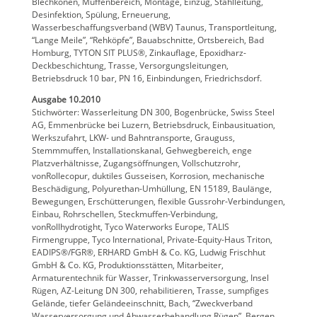
Blechkonen, Muffenbereich, Montage, Einzug, Stahlleitung,
Desinfektion, Spülung, Erneuerung,
Wasserbeschaffungsverband (WBV) Taunus, Transportleitung,
“Lange Meile”, “Rehköpfe”, Bauabschnitte, Ortsbereich, Bad
Homburg, TYTON SIT PLUS®, Zinkauflage, Epoxidharz-
Deckbeschichtung, Trasse, Versorgungsleitungen,
Betriebsdruck 10 bar, PN 16, Einbindungen, Friedrichsdorf.
Ausgabe 10.2010
Stichwörter: Wasserleitung DN 300, Bogenbrücke, Swiss Steel
AG, Emmenbrücke bei Luzern, Betriebsdruck, Einbausituation,
Werkszufahrt, LKW- und Bahntransporte, Grauguss,
Stemmmuffen, Installationskanal, Gehwegbereich, enge
Platzverhältnisse, Zugangsöffnungen, Vollschutzrohr,
vonRollecopur, duktiles Gusseisen, Korrosion, mechanische
Beschädigung, Polyurethan-Umhüllung, EN 15189, Baulänge,
Bewegungen, Erschütterungen, flexible Gussrohr-Verbindungen,
Einbau, Rohrschellen, Steckmuffen-Verbindung,
vonRollhydrotight, Tyco Waterworks Europe, TALIS
Firmengruppe, Tyco International, Private-Equity-Haus Triton,
EADIPS®/FGR®, ERHARD GmbH & Co. KG, Ludwig Frischhut
GmbH & Co. KG, Produktionsstätten, Mitarbeiter,
Armaturentechnik für Wasser, Trinkwasserversorgung, Insel
Rügen, AZ-Leitung DN 300, rehabilitieren, Trasse, sumpfiges
Gelände, tiefer Geländeeinschnitt, Bach, “Zweckverband
Wasserversorgung und Abwasserbehandlung Rügen”, Bergen,