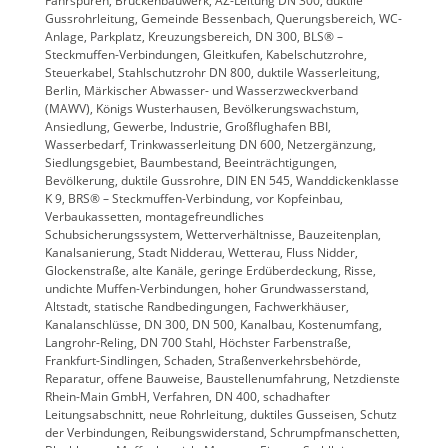
Fahrspuren, Brückenbauwerk, AZ-Leitung DN 300, duktile
Gussrohrleitung, Gemeinde Bessenbach, Querungsbereich, WC-
Anlage, Parkplatz, Kreuzungsbereich, DN 300, BLS® –
Steckmuffen-Verbindungen, Gleitkufen, Kabelschutzrohre,
Steuerkabel, Stahlschutzrohr DN 800, duktile Wasserleitung,
Berlin, Märkischer Abwasser- und Wasserzweckverband
(MAWV), Königs Wusterhausen, Bevölkerungswachstum,
Ansiedlung, Gewerbe, Industrie, Großflughafen BBI,
Wasserbedarf, Trinkwasserleitung DN 600, Netzergänzung,
Siedlungsgebiet, Baumbestand, Beeinträchtigungen,
Bevölkerung, duktile Gussrohre, DIN EN 545, Wanddickenklasse
K 9, BRS® – Steckmuffen-Verbindung, vor Kopfeinbau,
Verbaukassetten, montagefreundliches
Schubsicherungssystem, Wetterverhältnisse, Bauzeitenplan,
Kanalsanierung, Stadt Nidderau, Wetterau, Fluss Nidder,
Glockenstraße, alte Kanäle, geringe Erdüberdeckung, Risse,
undichte Muffen-Verbindungen, hoher Grundwasserstand,
Altstadt, statische Randbedingungen, Fachwerkhäuser,
Kanalanschlüsse, DN 300, DN 500, Kanalbau, Kostenumfang,
Langrohr-Reling, DN 700 Stahl, Höchster Farbenstraße,
Frankfurt-Sindlingen, Schaden, Straßenverkehrsbehörde,
Reparatur, offene Bauweise, Baustellenumfahrung, Netzdienste
Rhein-Main GmbH, Verfahren, DN 400, schadhafter
Leitungsabschnitt, neue Rohrleitung, duktiles Gusseisen, Schutz
der Verbindungen, Reibungswiderstand, Schrumpfmanschetten,