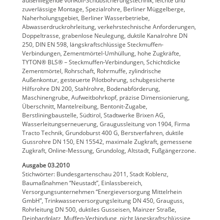
außenliegende vonRoll-Schubsicherungstechnik, leichte und
zuverlässige Montage, Spezialrohre, Berliner Müggelberge,
Naherholungsgebiet, Berliner Wasserbetriebe,
Abwasserdruckrohrleitung, verkehrstechnische Anforderungen,
Doppeltrasse, grabenlose Neulegung, duktile Kanalrohre DN
250, DIN EN 598, längskraftschlüssige Steckmuffen-
Verbindungen, Zementmörtel-Umhüllung, hohe Zugkräfte,
TYTON® BLS® – Steckmuffen-Verbindungen, Schichtdicke
Zementmörtel, Rohrschaft, Rohrmuffe, zylindrische
Außenkontur, gesteuerte Pilotbohrung, schubgesicherte
Hilfsrohre DN 200, Stahlrohre, Bodenabförderung,
Maschinengrube, Aufweitbohrkopf, präzise Dimensionierung,
Überschnitt, Mantelreibung, Bentonit-Zugabe,
Berstliningbaustelle, Südtirol, Stadtwerke Brixen AG,
Wasserleitungserneuerung, Graugussleitung von 1904, Firma
Tracto Technik, Grundoburst 400 G, Berstverfahren, duktile
Gussrohre DN 150, EN 15542, maximale Zugkraft, gemessene
Zugkraft, Online-Messung, Grundolog, Altstadt, Fußgängerzone.
Ausgabe 03.2010
Stichwörter: Bundesgartenschau 2011, Stadt Koblenz,
Baumaßnahmen “Neustadt”, Einlassbereich,
Versorgungsunternehmen “Energieversorgung Mittelrhein
GmbH”, Trinkwasserversorgungsleitung DN 450, Grauguss,
Rohrleitung DN 500, duktiles Gusseisen, Mainzer Straße,
Deinhardplatz, Muffen-Verbindung, nicht längskraftschlüssige