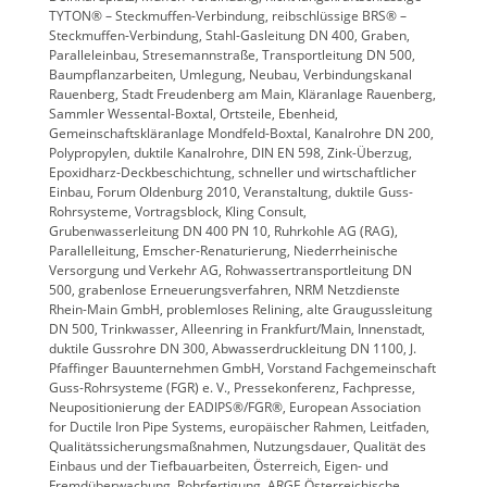
TYTON® – Steckmuffen-Verbindung, reibschlüssige BRS® –
Steckmuffen-Verbindung, Stahl-Gasleitung DN 400, Graben,
Paralleleinbau, Stresemannstraße, Transportleitung DN 500,
Baumpflanzarbeiten, Umlegung, Neubau, Verbindungskanal
Rauenberg, Stadt Freudenberg am Main, Kläranlage Rauenberg,
Sammler Wessental-Boxtal, Ortsteile, Ebenheid,
Gemeinschaftskläranlage Mondfeld-Boxtal, Kanalrohre DN 200,
Polypropylen, duktile Kanalrohre, DIN EN 598, Zink-Überzug,
Epoxidharz-Deckbeschichtung, schneller und wirtschaftlicher
Einbau, Forum Oldenburg 2010, Veranstaltung, duktile Guss-
Rohrsysteme, Vortragsblock, Kling Consult,
Grubenwasserleitung DN 400 PN 10, Ruhrkohle AG (RAG),
Parallelleitung, Emscher-Renaturierung, Niederrheinische
Versorgung und Verkehr AG, Rohwassertransportleitung DN
500, grabenlose Erneuerungsverfahren, NRM Netzdienste
Rhein-Main GmbH, problemloses Relining, alte Graugussleitung
DN 500, Trinkwasser, Alleenring in Frankfurt/Main, Innenstadt,
duktile Gussrohre DN 300, Abwasserdruckleitung DN 1100, J.
Pfaffinger Bauunternehmen GmbH, Vorstand Fachgemeinschaft
Guss-Rohrsysteme (FGR) e. V., Pressekonferenz, Fachpresse,
Neupositionierung der EADIPS®/FGR®, European Association
for Ductile Iron Pipe Systems, europäischer Rahmen, Leitfaden,
Qualitätssicherungsmaßnahmen, Nutzungsdauer, Qualität des
Einbaus und der Tiefbauarbeiten, Österreich, Eigen- und
Fremdüberwachung, Rohrfertigung, ARGE Österreichische