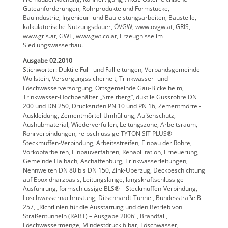
Güteanforderungen, Rohrprodukte und Formstücke,
Bauindustrie, Ingenieur- und Bauleistungsarbeiten, Baustelle,
kalkulatorische Nutzungsdauer, ÖVGW, www.ovgw.at, GRIS,
www.gris.at, GWT, www.gwt.co.at, Erzeugnisse im
Siedlungswasserbau.
Ausgabe 02.2010
Stichwörter: Duktile Füll- und Fallleitungen, Verbandsgemeinde
Wöllstein, Versorgungssicherheit, Trinkwasser- und
Löschwasserversorgung, Ortsgemeinde Gau-Bickelheim,
Trinkwasser-Hochbehälter „Streitberg”, duktile Gussrohre DN
200 und DN 250, Druckstufen PN 10 und PN 16, Zementmörtel-
Auskleidung, Zementmörtel-Umhüllung, Außenschutz,
Aushubmaterial, Wiederverfüllen, Leitungszone, Arbeitsraum,
Rohrverbindungen, reibschlüssige TYTON SIT PLUS® –
Steckmuffen-Verbindung, Arbeitsstreifen, Einbau der Rohre,
Vorkopfarbeiten, Einbauverfahren, Rehabilitation, Erneuerung,
Gemeinde Haibach, Aschaffenburg, Trinkwasserleitungen,
Nennweiten DN 80 bis DN 150, Zink-Überzug, Deckbeschichtung
auf Epoxidharzbasis, Leitungslänge, längskraftschlüssige
Ausführung, formschlüssige BLS® – Steckmuffen-Verbindung,
Löschwassernachrüstung, Ditschhardt-Tunnel, Bundesstraße B
257, „Richtlinien für die Ausstattung und den Betrieb von
Straßentunneln (RABT) – Ausgabe 2006″, Brandfall,
Löschwassermenge, Mindestdruck 6 bar, Löschwasser,