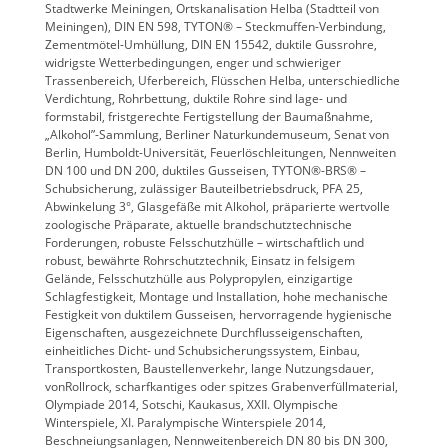
Stadtwerke Meiningen, Ortskanalisation Helba (Stadtteil von
Meiningen), DIN EN 598, TYTON® – Steckmuffen-Verbindung,
Zementmötel-Umhüllung, DIN EN 15542, duktile Gussrohre,
widrigste Wetterbedingungen, enger und schwieriger
Trassenbereich, Uferbereich, Flüsschen Helba, unterschiedliche
Verdichtung, Rohrbettung, duktile Rohre sind lage- und
formstabil, fristgerechte Fertigstellung der Baumaßnahme,
„Alkohol”-Sammlung, Berliner Naturkundemuseum, Senat von
Berlin, Humboldt-Universität, Feuerlöschleitungen, Nennweiten
DN 100 und DN 200, duktiles Gusseisen, TYTON®-BRS® –
Schubsicherung, zulässiger Bauteilbetriebsdruck, PFA 25,
Abwinkelung 3°, Glasgefäße mit Alkohol, präparierte wertvolle
zoologische Präparate, aktuelle brandschutztechnische
Forderungen, robuste Felsschutzhülle – wirtschaftlich und
robust, bewährte Rohrschutztechnik, Einsatz in felsigem
Gelände, Felsschutzhülle aus Polypropylen, einzigartige
Schlagfestigkeit, Montage und Installation, hohe mechanische
Festigkeit von duktilem Gusseisen, hervorragende hygienische
Eigenschaften, ausgezeichnete Durchflusseigenschaften,
einheitliches Dicht- und Schubsicherungssystem, Einbau,
Transportkosten, Baustellenverkehr, lange Nutzungsdauer,
vonRollrock, scharfkantiges oder spitzes Grabenverfüllmaterial,
Olympiade 2014, Sotschi, Kaukasus, XXII. Olympische
Winterspiele, XI. Paralympische Winterspiele 2014,
Beschneiungsanlagen, Nennweitenbereich DN 80 bis DN 300,