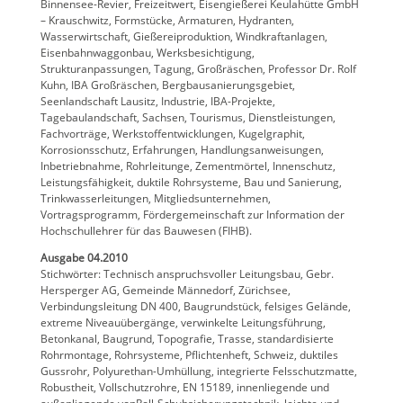
Binnensee-Revier, Freizeitwert, Eisengießerei Keulahütte GmbH
– Krauschwitz, Formstücke, Armaturen, Hydranten,
Wasserwirtschaft, Gießereiproduktion, Windkraftanlagen,
Eisenbahnwaggonbau, Werksbesichtigung,
Strukturanpassungen, Tagung, Großräschen, Professor Dr. Rolf
Kuhn, IBA Großräschen, Bergbausanierungsgebiet,
Seenlandschaft Lausitz, Industrie, IBA-Projekte,
Tagebaulandschaft, Sachsen, Tourismus, Dienstleistungen,
Fachvorträge, Werkstoffentwicklungen, Kugelgraphit,
Korrosionsschutz, Erfahrungen, Handlungsanweisungen,
Inbetriebnahme, Rohrleitunge, Zementmörtel, Innenschutz,
Leistungsfähigkeit, duktile Rohrsysteme, Bau und Sanierung,
Trinkwasserleitungen, Mitgliedsunternehmen,
Vortragsprogramm, Fördergemeinschaft zur Information der
Hochschullehrer für das Bauwesen (FIHB).
Ausgabe 04.2010
Stichwörter: Technisch anspruchsvoller Leitungsbau, Gebr.
Hersperger AG, Gemeinde Männedorf, Zürichsee,
Verbindungsleitung DN 400, Baugrundstück, felsiges Gelände,
extreme Niveauübergänge, verwinkelte Leitungsführung,
Betonkanal, Baugrund, Topografie, Trasse, standardisierte
Rohrmontage, Rohrsysteme, Pflichtenheft, Schweiz, duktiles
Gussrohr, Polyurethan-Umhüllung, integrierte Felsschutzmatte,
Robustheit, Vollschutzrohre, EN 15189, innenliegende und