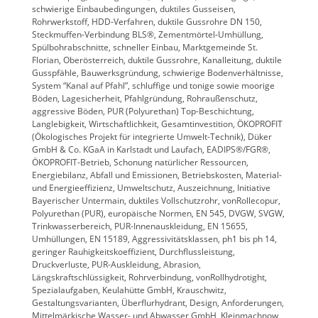
schwierige Einbaubedingungen, duktiles Gusseisen,
Rohrwerkstoff, HDD-Verfahren, duktile Gussrohre DN 150,
Steckmuffen-Verbindung BLS®, Zementmörtel-Umhüllung,
Spülbohrabschnitte, schneller Einbau, Marktgemeinde St.
Florian, Oberösterreich, duktile Gussrohre, Kanalleitung, duktile
Gusspfähle, Bauwerksgründung, schwierige Bodenverhältnisse,
System “Kanal auf Pfahl”, schluffige und tonige sowie moorige
Böden, Lagesicherheit, Pfahlgründung, Rohraußenschutz,
aggressive Böden, PUR (Polyurethan) Top-Beschichtung,
Langlebigkeit, Wirtschaftlichkeit, Gesamtinvestition, ÖKOPROFIT
(Ökologisches Projekt für integrierte Umwelt-Technik), Düker
GmbH & Co. KGaA in Karlstadt und Laufach, EADIPS®/FGR®,
ÖKOPROFIT-Betrieb, Schonung natürlicher Ressourcen,
Energiebilanz, Abfall und Emissionen, Betriebskosten, Material-
und Energieeffizienz, Umweltschutz, Auszeichnung, Initiative
Bayerischer Untermain, duktiles Vollschutzrohr, vonRollecopur,
Polyurethan (PUR), europäische Normen, EN 545, DVGW, SVGW,
Trinkwasserbereich, PUR-Innenauskleidung, EN 15655,
Umhüllungen, EN 15189, Aggressivitätsklassen, ph1 bis ph 14,
geringer Rauhigkeitskoeffizient, Durchflussleistung,
Druckverluste, PUR-Auskleidung, Abrasion,
Längskraftschlüssigkeit, Rohrverbindung, vonRollhydrotight,
Spezialaufgaben, Keulahütte GmbH, Krauschwitz,
Gestaltungsvarianten, Überflurhydrant, Design, Anforderungen,
Mittelmärkische Wasser- und Abwasser GmbH, Kleinmachnow,