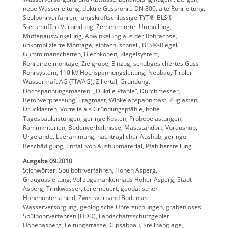
neue Wasserleitung, duktile Gussrohre DN 300, alte Rohrleitung,
Spülbohrverfahren, längskraftschlüssige TYT®-BLS® –
Steckmuffen-Verbindung, Zementmörtel-Umhüllung,
Muffenauswinkelung, Abwinkelung aus der Rohrachse,
unkomplizierte Montage, einfach, schnell, BLS®-Riegel,
Gummimanschetten, Blechkonen, Riegelsystem,
Rohreinzelmontage, Zielgrube, Einzug, schubgesichertes Guss-
Rohrsystem, 110 kV Hochspannungsleitung, Neubau, Tiroler
Wasserkraft AG (TIWAG), Zillertal, Gründung,
Hochspannungsmasten, „Duktile Pfähle“, Durchmesser,
Betonverpressung, Tragmast, Winkelabspannmast, Zuglasten,
Drucklasten, Vorteile als Gründungspfähle, hohe
Tagesbauleistungen, geringe Kosten, Probebelastungen,
Rammkriterien, Bodenverhältnisse, Maststandort, Voraushub,
Urgelände, Leerammung, nachträglicher Aushub, geringe
Beschädigung, Entfall von Aushubmaterial, Pfahlherstellung
Ausgabe 09.2010
Stichwörter: Spülbohrverfahren, Hohen Asperg,
Graugussleitung, Vollzugskrankenhaus Hoher Asperg, Stadt
Asperg, Trinkwasser, teilerneuert, geodätischer
Höhenunterschied, Zweckverband Bodensee-
Wasserversorgung, geologische Untersuchungen, grabenloses
Spülbohrverfahren (HDD), Landschaftsschutzgebiet
Hohenasperg, Leitungstrasse, Gipsabbau, Steilhanglage,