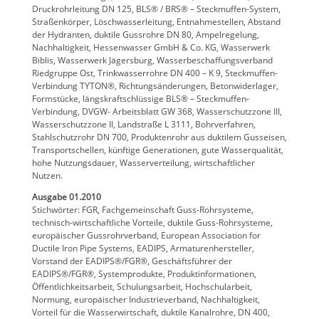
Druckrohrleitung DN 125, BLS® / BRS® – Steckmuffen-System,
Straßenkörper, Löschwasserleitung, Entnahmestellen, Abstand
der Hydranten, duktile Gussrohre DN 80, Ampelregelung,
Nachhaltigkeit, Hessenwasser GmbH & Co. KG, Wasserwerk
Biblis, Wasserwerk Jägersburg, Wasserbeschaffungsverband
Riedgruppe Ost, Trinkwasserrohre DN 400 – K 9, Steckmuffen-
Verbindung TYTON®, Richtungsänderungen, Betonwiderlager,
Formstücke, längskraftschlüssige BLS® – Steckmuffen-
Verbindung, DVGW- Arbeitsblatt GW 368, Wasserschutzzone III,
Wasserschutzzone II, Landstraße L 3111, Bohrverfahren,
Stahlschutzrohr DN 700, Produktenrohr aus duktilem Gusseisen,
Transportschellen, künftige Generationen, gute Wasserqualität,
hohe Nutzungsdauer, Wasserverteilung, wirtschaftlicher
Nutzen.
Ausgabe 01.2010
Stichwörter: FGR, Fachgemeinschaft Guss-Rohrsysteme,
technisch-wirtschaftliche Vorteile, duktile Guss-Rohrsysteme,
europäischer Gussrohrverband, European Association for
Ductile Iron Pipe Systems, EADIPS, Armaturenhersteller,
Vorstand der EADIPS®/FGR®, Geschäftsführer der
EADIPS®/FGR®, Systemprodukte, Produktinformationen,
Öffentlichkeitsarbeit, Schulungsarbeit, Hochschularbeit,
Normung, europäischer Industrieverband, Nachhaltigkeit,
Vorteil für die Wasserwirtschaft, duktile Kanalrohre, DN 400,