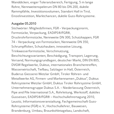
Wanddicken, enger Toleranzbereich, Fertigung, 5 m lange
Rohre, Nennweitenspektrum DN 80 bis DN 200, duktile
Rammpfähle, Investitionsvolumen, Standort Hall in Tirol,
Einzelinvestition, Marktchancen, duktile Guss-Rohrsysteme.
Ausgabe 05.2010
Stichwörter: Mitgliedsfirmen, FGR – Verpackungsnorm,
Formstücke, Verpackung, EADIPS®/FGR®,
Druckrohrformstücke, Nennweite DN 300, Schutzkappen, FGR
74 – Verpackung von Formstücken, Nennweite DN 350,
Schrumpffolien, Schutzhauben, innovative Lösung,
Trinkwasserformstücke, Verschmutzung,
Beschichtungsvarianten, Beschädigung, Transport, Lagerung,
Versand, Normungsgrundlagen, deutscher Markt, DIN EN 805,
DVGW Regelwerke, Duktus, internationales Branchentreffen,
Wasserwirtschaft, Tiefbau, Salzlager in Hall, Österreich,
Buderus Giesserei Wetzlar GmbH, Tiroler Röhren- und
Metallwerke AG, Firmen- und Markennamen „Duktus”, Duktus
Rohrsysteme Wetzlar GmbH, Duktus Tiroler Rohrsystme GmbH,
Unternehmensgruppe Duktus S.A. – Niederlassung Österreich,
Pipe and Pile International S.A., Rohrleitung, Werkstoff, duktiles
Gusseisen, EADIPS®/FGR® – Hochschullehrertagung 2010,
Lausitz, Informationsveranstaltung, Fachgemeinschaft Guss-
Rohrsysteme (FGR) e. V., Hochschullehrer, Bauwesen,
Brandenburg, Umbau, Braunkohletagebau, Landschaft,