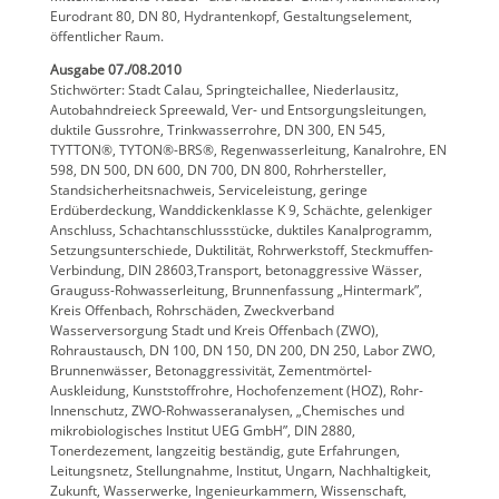
Eurodrant 80, DN 80, Hydrantenkopf, Gestaltungselement,
öffentlicher Raum.
Ausgabe 07./08.2010
Stichwörter: Stadt Calau, Springteichallee, Niederlausitz,
Autobahndreieck Spreewald, Ver- und Entsorgungsleitungen,
duktile Gussrohre, Trinkwasserrohre, DN 300, EN 545,
TYTTON®, TYTON®-BRS®, Regenwasserleitung, Kanalrohre, EN
598, DN 500, DN 600, DN 700, DN 800, Rohrhersteller,
Standsicherheitsnachweis, Serviceleistung, geringe
Erdüberdeckung, Wanddickenklasse K 9, Schächte, gelenkiger
Anschluss, Schachtanschlussstücke, duktiles Kanalprogramm,
Setzungsunterschiede, Duktilität, Rohrwerkstoff, Steckmuffen-
Verbindung, DIN 28603,Transport, betonaggressive Wässer,
Grauguss-Rohwasserleitung, Brunnenfassung „Hintermark”,
Kreis Offenbach, Rohrschäden, Zweckverband
Wasserversorgung Stadt und Kreis Offenbach (ZWO),
Rohraustausch, DN 100, DN 150, DN 200, DN 250, Labor ZWO,
Brunnenwässer, Betonaggressivität, Zementmörtel-
Auskleidung, Kunststoffrohre, Hochofenzement (HOZ), Rohr-
Innenschutz, ZWO-Rohwasseranalysen, „Chemisches und
mikrobiologisches Institut UEG GmbH”, DIN 2880,
Tonerdezement, langzeitig beständig, gute Erfahrungen,
Leitungsnetz, Stellungnahme, Institut, Ungarn, Nachhaltigkeit,
Zukunft, Wasserwerke, Ingenieurkammern, Wissenschaft,