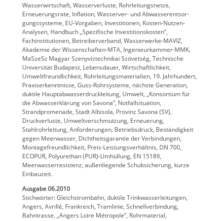
Wasserwirtschaft, Wasserverluste, Rohrleitungsnetze,
Erneuerungsrate, Inflation, Wasserver- und Abwasserentsor-
gungssysteme, EU-Vorgaben, Investitionen, Kosten-Nutzen-
Analysen, Handbuch „Spezifische Investitionskosten”,
Fachinstitutionen, Betreiberverband, Wasserwerke-MAVIZ,
Akademie der Wissenschaften-MTA, Ingenieurkammer-MMK,
MaSzeSz Magyar Szenyviztechnikai Szövetség, Technische
Universität Budapest, Lebensdauer, Wirtschaftlichkeit,
Umweltfreundlichkeit, Rohrleitungsmaterialien, 19. Jahrhundert,
Praxiserkenntnisse, Guss-Rohrsysteme, nächste Generation,
duktile Hauptabwasserdruckleitung, Umwelt, „Konsortium für
die Abwasserklärung von Savona”, Notfallsituation,
Strandpromenade, Stadt Albisola, Provinz Savona (SV),
Druckverluste, Umweltverschmutzung, Erneuerung,
Stahlrohrleitung, Anforderungen, Betriebsdruck, Beständigkeit
gegen Meerwasser, Dichtheitsgarantie der Verbindungen,
Montagefreundlichkeit, Preis-Leistungsverhältnis, DN 700,
ECOPUR, Polyurethan (PUR)-Umhüllung, EN 15189,
Meerwasserresistenz, außenliegende Schubsicherung, kurze
Einbauzeit.
Ausgabe 06.2010
Stichwörter: Gleichstrombahn, duktile Trinkwasserleitungen,
Angers, Avrillé, Frankreich, Tramlinie, Schnellverbindung,
Bahntrasse, „Angers Loire Métropole”, Rohrmaterial,